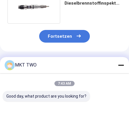
Dieselbrennstoffinspektor
0445120341
Fortsetzen
Empfohlene Produkte
MKT TWO
7:43 AM
Good day, what product are you looking for?
0445110463
0445110679
0445110508
Dieselinjektoren für
Common-Rail-
Common-Rail-
den
Diesel-Injektoren
Diesel-Injekto