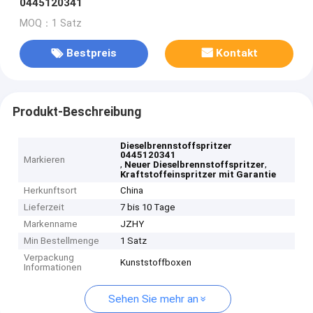
0445120341
MOQ：1 Satz
Bestpreis
Kontakt
Produkt-Beschreibung
Dieselbrennstoffspritzer
0445120341
Markieren
,
,
Neuer Dieselbrennstoffspritzer
Kraftstoffeinspritzer mit Garantie
Herkunftsort
China
Lieferzeit
7 bis 10 Tage
Markenname
JZHY
Min Bestellmenge
1 Satz
Verpackung
Kunststoffboxen
Informationen
Sehen Sie mehr an