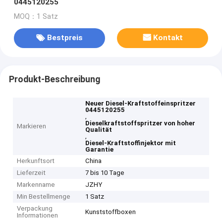
0445120255
MOQ：1 Satz
Bestpreis
Kontakt
Produkt-Beschreibung
Neuer Diesel-Kraftstoffeinspritzer
0445120255
,
Dieselkraftstoffspritzer von hoher
Markieren
Qualität
,
Diesel-Kraftstoffinjektor mit
Garantie
Herkunftsort
China
Lieferzeit
7 bis 10 Tage
Markenname
JZHY
Min Bestellmenge
1 Satz
Verpackung
Kunststoffboxen
Informationen