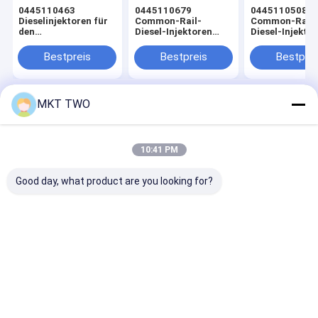
0445110463
0445110679
0445110508
Dieselinjektoren für
Common-Rail-
Common-Rail-
den
Diesel-Injektoren
Diesel-Injekto
Eisenbahnverkehr
Auto-Zündung
Auto-Zündung
Bestpreis
Bestpreis
Bestprei
MKT TWO
Startseite
Über uns
Kontakt
Desktop Site
Sitemap
Privacy policy
Qualität
Common-Rail-Prüfstand
China Fabrik.Copyright © 2026
10:41 PM
Wuxi jia Miao Technology Co.ltd. All Rights Reserved.
Good day, what product are you looking for?
Heim
Produkte
Videos