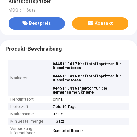
Kraftstoffspritzer
MOQ：1 Satz
Bestpreis
Kontakt
Produkt-Beschreibung
0445110417 Kraftstoffspritzer für
Dieselmotoren
,
0445110416 Kraftstoffspritzer für
Markieren
Dieselmotoren
,
0445110416 Injektor für die
gemeinsame Schiene
Herkunftsort
China
Lieferzeit
7 bis 10 Tage
Markenname
JZHY
Min Bestellmenge
1 Satz
Verpackung
Kunststoffboxen
Informationen