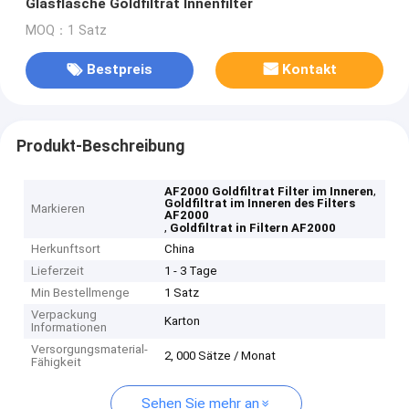
Glasflasche Goldfiltrat Innenfilter
MOQ：1 Satz
Bestpreis
Kontakt
Produkt-Beschreibung
,
AF2000 Goldfiltrat Filter im Inneren
Goldfiltrat im Inneren des Filters
Markieren
AF2000
,
Goldfiltrat in Filtern AF2000
Herkunftsort
China
Lieferzeit
1 - 3 Tage
Min Bestellmenge
1 Satz
Verpackung
Karton
Informationen
Versorgungsmaterial-
2, 000 Sätze / Monat
Fähigkeit
Sehen Sie mehr an