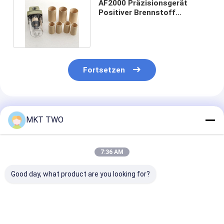
AF2000 Präzisionsgerät
Positiver Brennstoff
Glasflasche Goldfiltrat
Innenfilter
Fortsetzen
Empfohlene Produkte
MKT TWO
7:36 AM
Good day, what product are you looking for?
Injektor E1E3
Injektor-Nuss Diesel-
Injektor-Nuss 
Reparatur-Kit
System Ersatzteile
System Ersatz