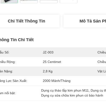
Chi Tiết Thông Tin
Mô Tả Sản 
hông Tin Chi Tiết
ẫu Số:
JZ-003
Chiều
hiều Rộng:
25 Centimet
Chiều
ân Nặng:
2,8 Kg
Vật L
ăng Lực Sản Xuất:
2000 Mảnh/tháng
Dụng cụ tháo lắp kim phun M11
, 
Dụng cụ t
àm nổi bật:
Dụng cụ sửa chữa kim phun có bảo hành