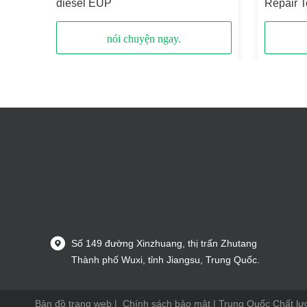
 cụ
diesel EUP
Repair 
g cụ
nói chuyện ngay.
Số 149 đường Xinzhuang, thị trấn Zhutang
Thành phố Wuxi, tỉnh Jiangsu, Trung Quốc.
Bản đồ trang web
|
Chính sách bảo mật
| Trung Quốc Chất lư