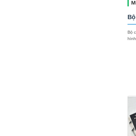
M
Bộ
Bộ c
hình