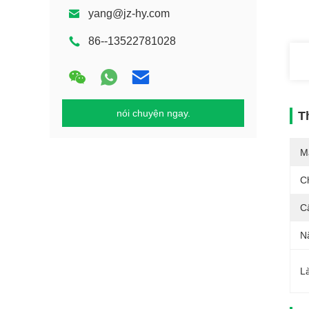
yang@jz-hy.com
86--13522781028
nói chuyện ngay.
T
M
C
C
N
L