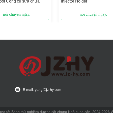
Tool Công cụ sửa chữa
Injector Holder
nói chuyện ngay.
nói chuyện ngay.
E-mail: yang@jz-hy.com
ợng tốt Băng thử nghiệm đường sắt chung Nhà cung cấp. 2024-2026 Wux