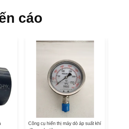
ến cáo
á
Công cụ hiển thị máy dò áp suất khí
Màn hình