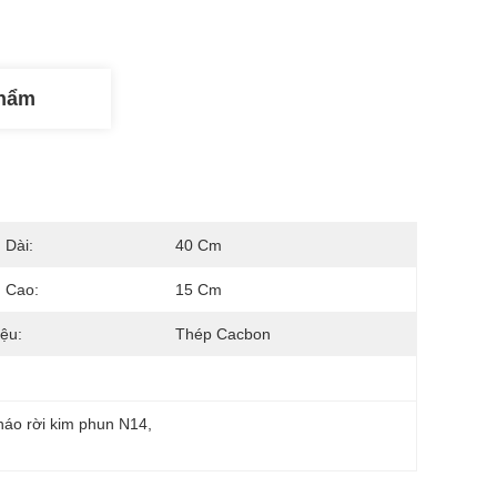
Phẩm
 Dài:
40 Cm
 Cao:
15 Cm
iệu:
Thép Cacbon
háo rời kim phun N14
, 