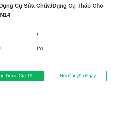
/Dụng Cụ Sửa Chữa/Dụng Cụ Tháo Cho
/N14
1
n:
100
ận Được Giá Tốt Nhất
Nói Chuyện Ngay.