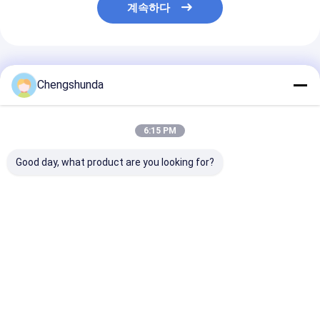
계속하다
추천된 제품
Chengshunda
6:15 PM
Good day, what product are you looking for?
유니버설 디젤 커먼레일
융합 40 PCS Cr 주입기
디젤 코먼 레일 
인젝터 클램프 연료 노
노즐 펌프 조립 해체 수
Eui Eup 주사기
즐 오일 인렛 커넥터 어
리 도구
트
댑터 수리 도구
최고의 가격
최고의 가격
최고의 
Desktop Site
홈
사이트맵
연락처