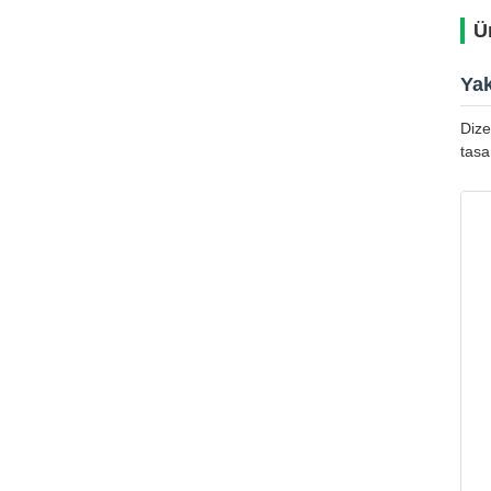
Ü
Yak
Dize
tasa