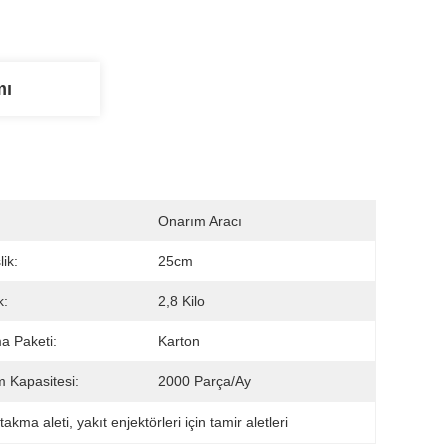
mı
Onarım Aracı
ik:
25cm
k:
2,8 Kilo
a Paketi:
Karton
m Kapasitesi:
2000 Parça/Ay
 takma aleti
, 
yakıt enjektörleri için tamir aletleri