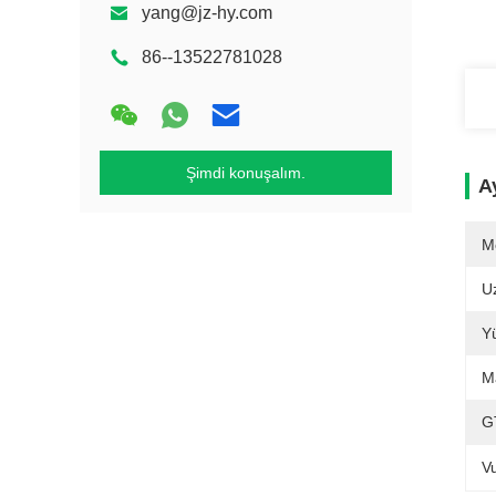
yang@jz-hy.com
86--13522781028
Şimdi konuşalım.
Ay
M
U
Yü
M
G
V