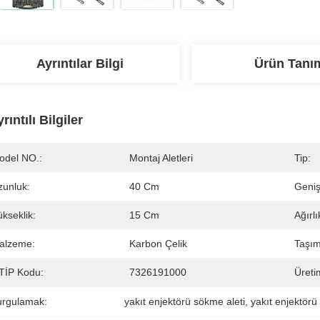
Ayrıntılar Bilgi
Ürün Tanı
rıntılı Bilgiler
odel NO.:
Montaj Aletleri
Tip:
zunluk:
40 Cm
Genişl
kseklik:
15 Cm
Ağırlı
alzeme:
Karbon Çelik
Taşım
TİP Kodu:
7326191000
Üreti
urgulamak:
yakıt enjektörü sökme aleti
, 
yakıt enjektörü