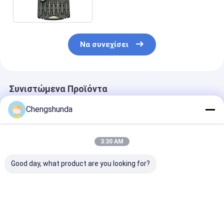
καυσίμου
Να συνεχίσει
Συνιστώμενα Προϊόντα
Chengshunda
3:30 AM
Good day, what product are you looking for?
Οικουμενικό
Ολοκληρωμένο σετ
Kit de reparac
πετρελαιοκίνητο
εργαλείων
inyectores dié
κοινό
αποσυναρμολόγησης
Common Rail E
σιδηροδρομικό
και επισκευής
EUP
εισροητήρα
αντλίας μπεκ
Καλύτερη τιμή
Καλύτερη τιμή
Καλύτερη 