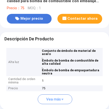
calidad para bomba de combustible con embalaje
neutro
Precio：75
MOQ：1
Mejor precio
Contactar ahora
Descripción De Producto
Conjunto de émbolo de material de
acero
,
Émbolo de bomba de combustible de
Alta luz
alta calidad
,
Émbolo de bomba de empaquetadura
neutra
Cantidad de orden
1
mínima
Precio
75
Vea más