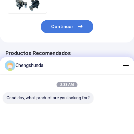
embalaje neutro
Continuar
Productos Recomendados
Chengshunda
2:33 AM
Good day, what product are you looking for?
Bomba de
Bomba de
B416810376 
combustible diésel
combustible diésel
de combustibl
MTU Modelo
MTU Modelo
metal para mo
X59407300012 con
X59507300011 con
de alta potenc
accionamiento
accionamiento
grupos electr
Mejor precio
Mejor precio
Mejor pre