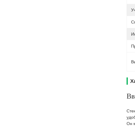
У
С
И
П
В
Х
Вв
Сте
удо
Он 