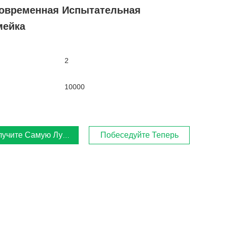
овременная Испытательная
мейка
2
10000
лучите Самую Лучшую Цену
Побеседуйте Теперь