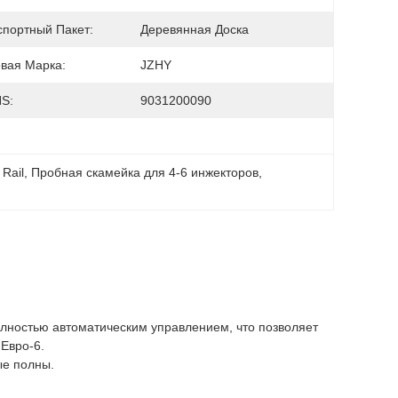
спортный Пакет:
Деревянная Доска
овая Марка:
JZHY
HS:
9031200090
Rail
, 
Пробная скамейка для 4-6 инжекторов
, 
лностью автоматическим управлением, что позволяет
 Евро-6.
ые полны.