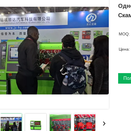
Одн
Ска
MOQ:
Цена:
По