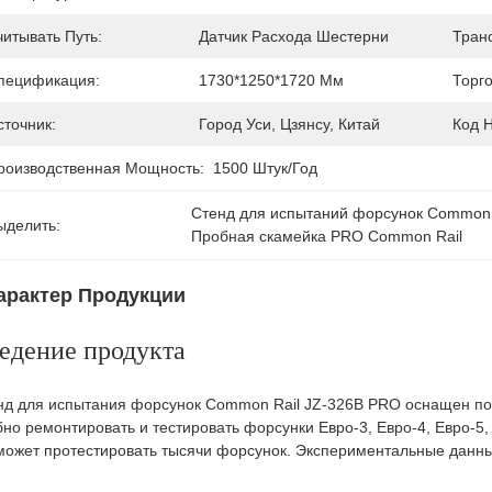
читывать Путь:
Датчик Расхода Шестерни
Тран
пецификация:
1730*1250*1720 Мм
Торг
сточник:
Город Уси, Цзянсу, Китай
Код 
роизводственная Мощность:
1500 Штук/год
Стенд для испытаний форсунок Common 
ыделить:
Пробная скамейка PRO Common Rail
арактер Продукции
едение продукта
нд для испытания форсунок Common Rail JZ-326B PRO оснащен по
бно ремонтировать и тестировать форсунки Евро-3, Евро-4, Евро-5,
может протестировать тысячи форсунок. Экспериментальные данн