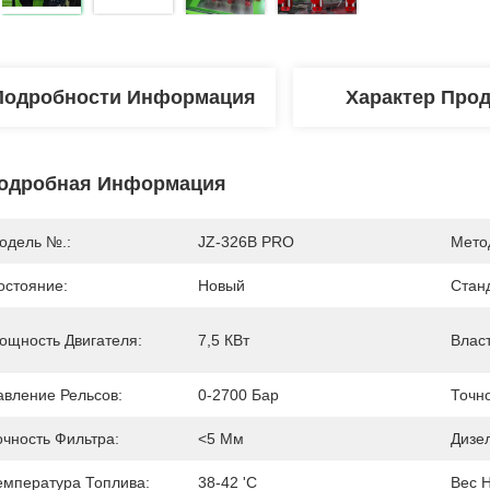
Подробности Информация
Характер Про
одробная Информация
одель №.:
JZ-326B PRO
Мето
остояние:
Новый
Стан
ощность Двигателя:
7,5 КВт
Власт
авление Рельсов:
0-2700 Бар
Точн
очность Фильтра:
<5 Мм
Дизе
емпература Топлива:
38-42 'c
Вес Н