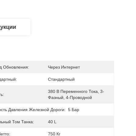
дукции
д Обновления:
Через Интернет
дартный:
Стандартный
380 В Переменного Тока, 3-
ь:
Фазный, 4-Проводной
ость Давления Железной Дороги:
5 Бар
льный Том Танка:
40 L
етто:
750 Кг