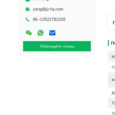
yang@jz-hy.com
86--13522781028
П
Побеседуйте теперь
М
С
М
Д
Т
Т