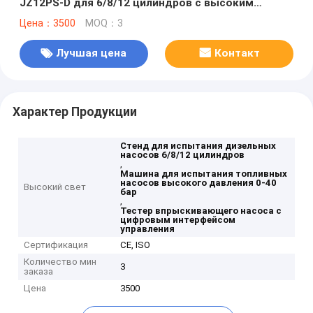
JZ12PS-D для 6/8/12 цилиндров с высоким
давлением 0-40 бар и цифровым интерфейсом
Цена：3500
MOQ：3
управления
Лучшая цена
Контакт
Характер Продукции
Стенд для испытания дизельных
насосов 6/8/12 цилиндров
,
Машина для испытания топливных
насосов высокого давления 0-40
Высокий свет
бар
,
Тестер впрыскивающего насоса с
цифровым интерфейсом
управления
Сертификация
CE, ISO
Количество мин
3
заказа
Цена
3500