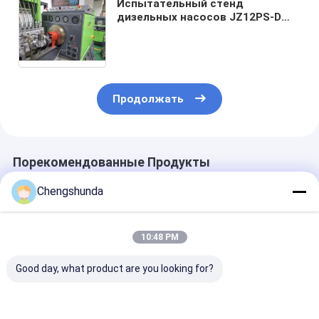
Испытательный стенд
дизельных насосов JZ12PS-D
для 6/8/12 цилиндров с
высоким давлением 0-40 бар и
цифровым интерфейсом
управления
Продолжать
Порекомендованные Продукты
Chengshunda
10:48 PM
Good day, what product are you looking for?
Дизельный
Стальной материал
Насос MTU м
топливный насос
высококачественный
X5950730001