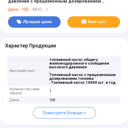
давления с прецизионным дозированием
топлива и производственной мощностью 10000
Цена：100
MOQ：1
шт. в год
Лучшая цена
Контакт
Характер Продукции
топливный насос общего
железнодорожного сообщения
высокого давления
Высокий свет
,
Топливный насос с прецизионным
дозированием топлива
,
Топливный насос 10000 шт. в год
Количество мин
1
заказа
Цена
100
Осмотрите больше