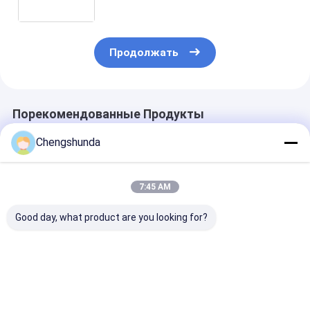
мощностью 10000 шт. в год
Продолжать
Порекомендованные Продукты
Chengshunda
7:45 AM
Good day, what product are you looking for?
Дизельный
Стальной материал
Насос MTU м
топливный насос
высококачественный
X5950730001
MTU модели
конвейер для
Дизельный
X59407300012 с
топливного насоса
топливный на
механическим
с нейтральной
механически
Лучшая цена
Лучшая цена
Лучшая ц
приводом для
упаковкой
приводом