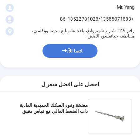
Mr. Yang
+86-13522781028/13585071833
رقم 149 شارع شينزوانغ، بلدة تشوتانغ مدينة ووكسي،
مقاطعة جيانغسو، الصين.
ﺎﺘﺼﻟ ﺍﻶﻧ
احصل على افضل سعر ل
مضخة وقود السكك الحديدية العادية
ذات الضغط العالي مع قياس دقيق
للوقود وقدرة إنتاجية سنوية 10000
قطعة