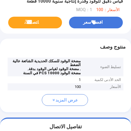
قياس دقيق للوقود وقدرة إنتاجية سنوية 10000 قطعة
الأسعار：100
MOQ：1
افضل سعر
ﺎﺘﺼﻟ ﺍﻶﻧ
منتوج وصف
مضخة الوقود للسكك الحديدية الشائعة عالية
الضغط
تسليط الضوء
,
,
مضخة الوقود لقياس الوقود بدقة
مضخة الوقود 10000 PCS في السنة
الحد الأدنى لكمية
1
الأسعار
100
عرض المزيد
تفاصيل الاتصال