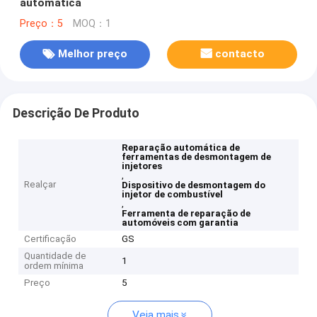
automática
Preço：5
MOQ：1
Melhor preço
contacto
Descrição De Produto
Reparação automática de
ferramentas de desmontagem de
injetores
,
Realçar
Dispositivo de desmontagem do
injetor de combustível
,
Ferramenta de reparação de
automóveis com garantia
Certificação
GS
Quantidade de
1
ordem mínima
Preço
5
Veja mais