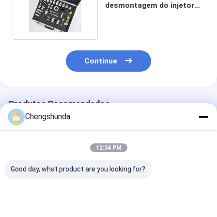
desmontagem do injetor
Reparação automática
Continue
Produtos Recomendados
Chengshunda
12:34 PM
Good day, what product are you looking for?
Ferramenta de
Ferramenta de
Kit de reparaç
reparo de adaptador
reparo de montagem
injetores Eui E
de conector de
de desmontagem de