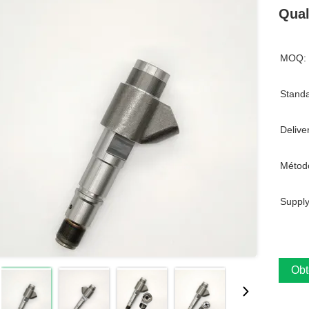
Qual
MOQ:
Standa
Delive
Métod
Supply
Obt