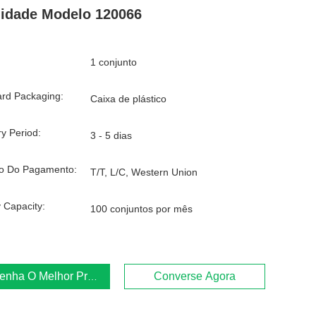
idade Modelo 120066
1 conjunto
rd Packaging:
Caixa de plástico
ry Period:
3 - 5 dias
o Do Pagamento:
T/T, L/C, Western Union
 Capacity:
100 conjuntos por mês
enha O Melhor Preço
Converse Agora