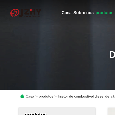
Casa
Sobre nós
produtos
Casa
>
produtos
>
Injetor de combustível diesel de a
produtos