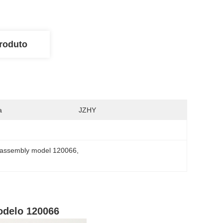
roduto
a
JZHY
r assembly model 120066
, 
modelo 120066