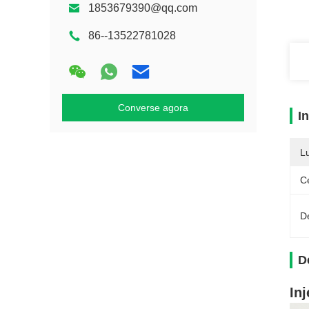
1853679390@qq.com
86--13522781028
Converse agora
I
L
Ce
D
D
In