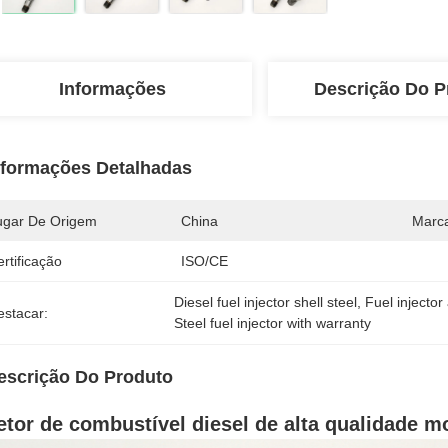
Informações
Descrição Do P
nformações Detalhadas
ugar De Origem
China
Marc
rtificação
ISO/CE
Diesel fuel injector shell steel
, 
Fuel injecto
estacar:
Steel fuel injector with warranty
escrição Do Produto
jetor de combustível diesel de alta qualidade 