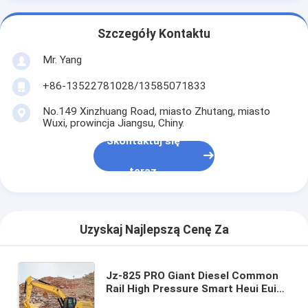
Szczegóły Kontaktu
Mr. Yang
+86-13522781028/13585071833
No.149 Xinzhuang Road, miasto Zhutang, miasto
Wuxi, prowincja Jiangsu, Chiny.
Skontaktuj się
teraz
Uzyskaj Najlepszą Cenę Za
Jz-825 PRO Giant Diesel Common
Rail High Pressure Smart Heui Eui
Eup Injector Heavy Lifter Machine