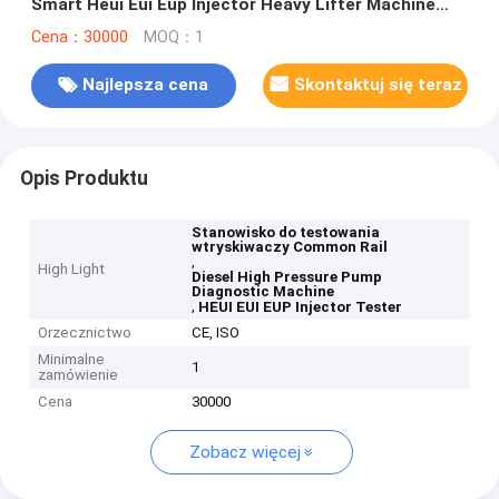
Smart Heui Eui Eup Injector Heavy Lifter Machine
Pump Diagnostic Test Bench
Cena：30000
MOQ：1
Najlepsza cena
Skontaktuj się teraz
Opis Produktu
Stanowisko do testowania
wtryskiwaczy Common Rail
,
High Light
Diesel High Pressure Pump
Diagnostic Machine
,
HEUI EUI EUP Injector Tester
Orzecznictwo
CE, ISO
Minimalne
1
zamówienie
Cena
30000
Zobacz więcej