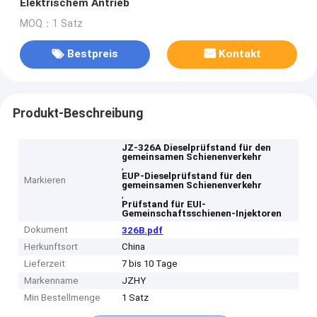
Elektrischem Antrieb
MOQ：1 Satz
Bestpreis
Kontakt
Produkt-Beschreibung
JZ-326A Dieselprüfstand für den
gemeinsamen Schienenverkehr
,
EUP-Dieselprüfstand für den
Markieren
gemeinsamen Schienenverkehr
,
Prüfstand für EUI-
Gemeinschaftsschienen-Injektoren
Dokument
326B.pdf
Herkunftsort
China
Lieferzeit
7 bis 10 Tage
Markenname
JZHY
Min Bestellmenge
1 Satz