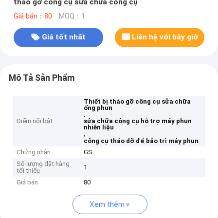
tháo gỡ công cụ sửa chữa công cụ
Giá bán：80
MOQ：1
Giá tốt nhất
Liên hệ với bây giờ
Mô Tả Sản Phẩm
Thiết bị tháo gỡ công cụ sửa chữa
ống phun
,
Điểm nổi bật
sửa chữa công cụ hỗ trợ máy phun
nhiên liệu
,
công cụ tháo dỡ để bảo trì máy phun
Chứng nhận
GS
Số lượng đặt hàng
1
tối thiểu
Giá bán
80
Xem thêm