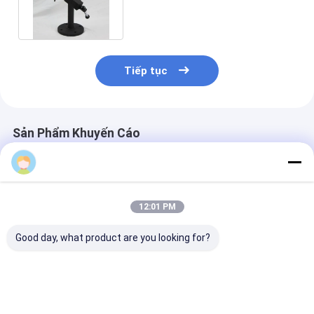
công cụ sửa chữa công cụ
Tiếp tục
Sản Phẩm Khuyến Cáo
12:01 PM
Good day, what product are you looking for?
Universal Diesel
Bộ dụng cụ sửa chữa
Bộ sửa chữa ố
Common Rail
tháo lắp bơm kim
phun diesel Eu
Injector Clamp Fuel
phun CR tích hợp 40
Nozzle Oil Inlet
chi tiết
Connector Adapter