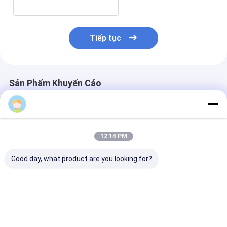
Tiếp tục
Sản Phẩm Khuyến Cáo
12:14 PM
Good day, what product are you looking for?
Các bộ phận phụ
Các bộ phận phụ
Các bộ phận p
tùng hệ thống dầu
tùng hệ thống dầu
tùng hệ thống
diesel đầu tiêm
diesel ống phun chất
diesel đầu tiê
VDO1# chất lượng
lượng cao 17#A Nút
lượng cao ngu
cao
chặt
bản Tight Nut
Giá tốt nhất
Giá tốt nhất
Giá tốt n