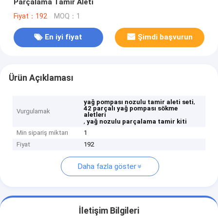
Parçalama Tamir Aleti
Fiyat：192
MOQ：1
En iyi fiyat
Şimdi başvurun
Ürün Açıklaması
,
yağ pompası nozulu tamir aleti seti
42 parçalı yağ pompası sökme
Vurgulamak
aletleri
,
yağ nozulu parçalama tamir kiti
Min sipariş miktarı
1
Fiyat
192
Daha fazla göster
İletişim Bilgileri