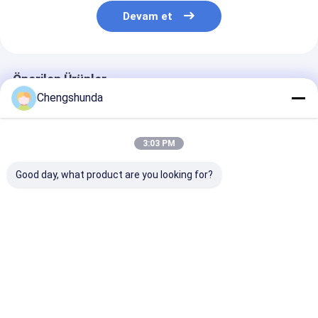
Devam et
Önerilen Ürünler
Chengshunda
3:03 PM
Good day, what product are you looking for?
Evrensel dizel
Entegre 40 ADET Cr
Dizel Common 
Common Rail
Enjektör Nozul
Enjektor Eui E
Enjektor Klemesi
Pompa Montaj
Enjektor Tamir
Yakıt Nozzle Yağ
Sökme Tamir Aleti
Giriş Bağlantısı
En iyi fiyat
En iyi fiyat
En iyi fiy
Adaptörü Onarım
Aracı