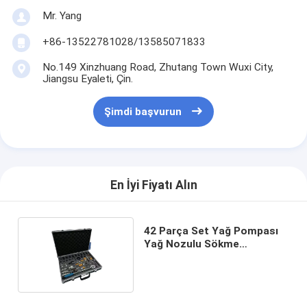
Mr. Yang
+86-13522781028/13585071833
No.149 Xinzhuang Road, Zhutang Town Wuxi City,
Jiangsu Eyaleti, Çin.
Şimdi başvurun
En İyi Fiyatı Alın
42 Parça Set Yağ Pompası
Yağ Nozulu Sökme
Parçalama Tamir Aleti