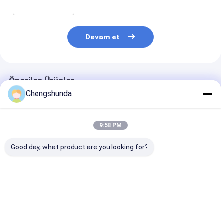
Devam et
Önerilen Ürünler
Chengshunda
9:58 PM
Good day, what product are you looking for?
MTU Pompası Model
Çelik malzemesi
MTU Pompası 
X59407300012
Yüksek Kaliteli
X5950730001
Motor için mekanik
Plunger Montajı
Mekanik tahrik
tahrikli dizel yakıt
Tarafsız Paketli
dizel yakıt po
pompası
Yakıt Pompası için
En iyi fiyat
En iyi fiyat
En iyi fiy