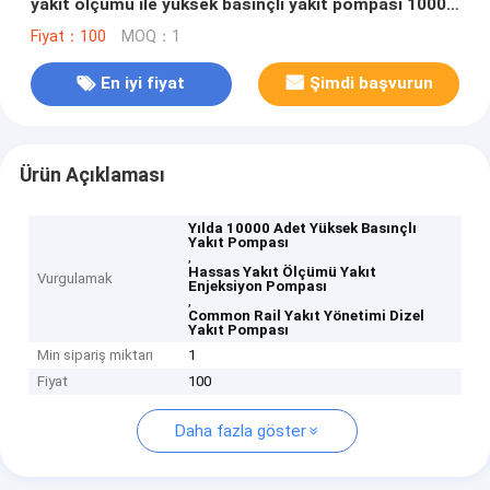
yakıt ölçümü ile yüksek basınçlı yakıt pompası 10000
PCS Yıllık
Fiyat：100
MOQ：1
En iyi fiyat
Şimdi başvurun
Ürün Açıklaması
Yılda 10000 Adet Yüksek Basınçlı
Yakıt Pompası
,
Hassas Yakıt Ölçümü Yakıt
Vurgulamak
Enjeksiyon Pompası
,
Common Rail Yakıt Yönetimi Dizel
Yakıt Pompası
Min sipariş miktarı
1
Fiyat
100
Daha fazla göster