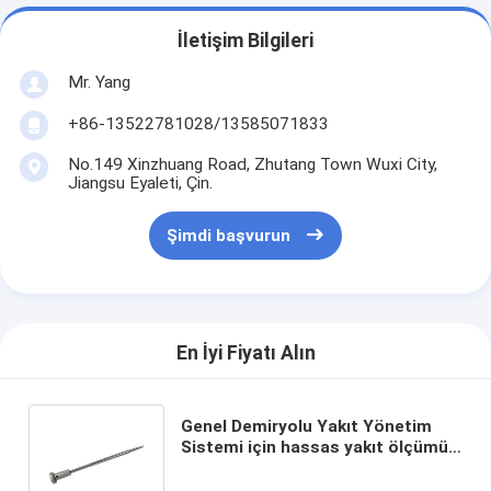
İletişim Bilgileri
Mr. Yang
+86-13522781028/13585071833
No.149 Xinzhuang Road, Zhutang Town Wuxi City,
Jiangsu Eyaleti, Çin.
Şimdi başvurun
En İyi Fiyatı Alın
Genel Demiryolu Yakıt Yönetim
Sistemi için hassas yakıt ölçümü
ile yüksek basınçlı yakıt pompası
10000 PCS Yıllık