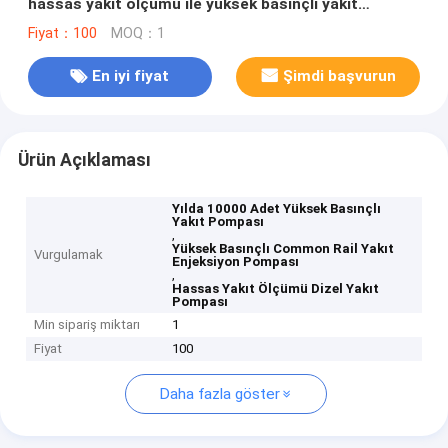
hassas yakıt ölçümü ile yüksek basınçlı yakıt
pompası - yılda 10000 PCS
Fiyat：100
MOQ：1
En iyi fiyat
Şimdi başvurun
Ürün Açıklaması
Yılda 10000 Adet Yüksek Basınçlı
Yakıt Pompası
,
Yüksek Basınçlı Common Rail Yakıt
Vurgulamak
Enjeksiyon Pompası
,
Hassas Yakıt Ölçümü Dizel Yakıt
Pompası
Min sipariş miktarı
1
Fiyat
100
Daha fazla göster