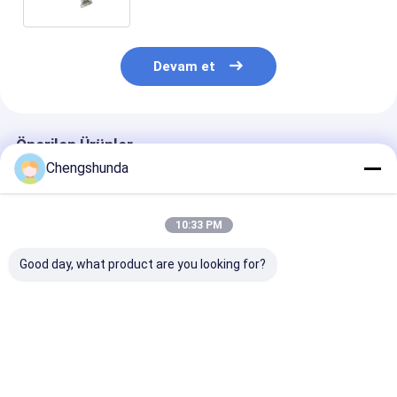
Devam et
Önerilen Ürünler
Chengshunda
10:33 PM
Good day, what product are you looking for?
MTU Pompası Model
Çelik malzemesi
MTU Pompası 
X59407300012
Yüksek Kaliteli
X5950730001
Motor için mekanik
Plunger Montajı
Mekanik tahrik
tahrikli dizel yakıt
Tarafsız Paketli
dizel yakıt po
pompası
Yakıt Pompası için
En iyi fiyat
En iyi fiyat
En iyi fiy