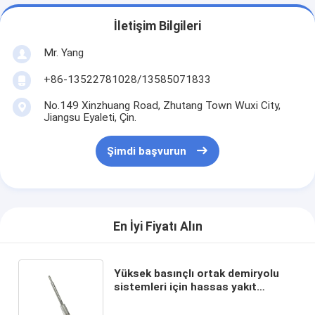
İletişim Bilgileri
Mr. Yang
+86-13522781028/13585071833
No.149 Xinzhuang Road, Zhutang Town Wuxi City,
Jiangsu Eyaleti, Çin.
Şimdi başvurun
En İyi Fiyatı Alın
Yüksek basınçlı ortak demiryolu
sistemleri için hassas yakıt
ölçümü ile yüksek basınçlı yakıt
pompası - yılda 10000 PCS