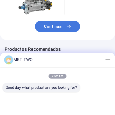
CAT320D
Continuar
Productos Recomendados
MKT TWO
7:52 AM
Good day, what product are you looking for?
Bomba de
Material de acero
Bomba de
combustible diésel
Ensamblaje de
combustible di
MTU Modelo
chorro de alta
MTU Modelo
X59407300012 con
calidad para bomba
X59507300011
accionamiento
de combustible con
accionamient