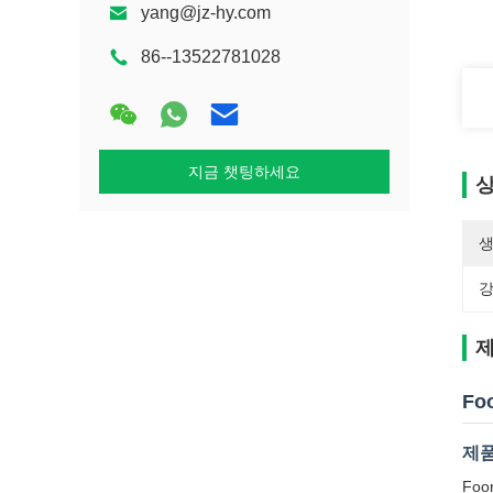
yang@jz-hy.com
86--13522781028
지금 챗팅하세요
상
생
강
제
Fo
제품
Fo