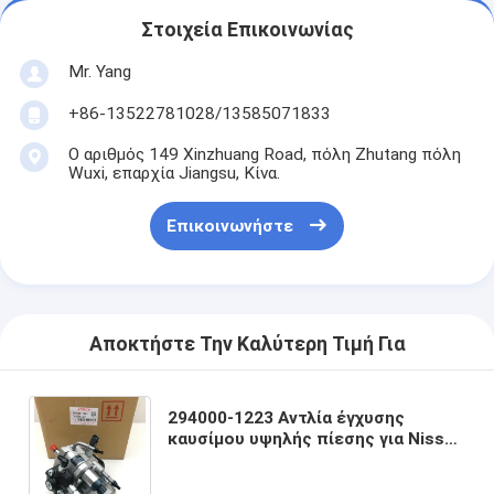
Στοιχεία Επικοινωνίας
Mr. Yang
+86-13522781028/13585071833
Ο αριθμός 149 Xinzhuang Road, πόλη Zhutang πόλη
Wuxi, επαρχία Jiangsu, Κίνα.
Επικοινωνήστε
Αποκτήστε Την Καλύτερη Τιμή Για
294000-1223 Αντλία έγχυσης
καυσίμου υψηλής πίεσης για Nissan
YD25 DCI D40 Navara NV350 2.5L
κινητήρας ντίζελ με ετήσια