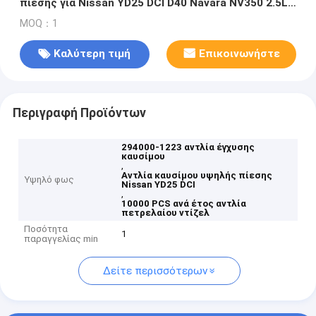
πίεσης για Nissan YD25 DCI D40 Navara NV350 2.5L
κινητήρας ντίζελ με ετήσια παραγωγή 10000 PCS
MOQ：1
Καλύτερη τιμή
Επικοινωνήστε
Περιγραφή Προϊόντων
294000-1223 αντλία έγχυσης
καυσίμου
,
Αντλία καυσίμου υψηλής πίεσης
Υψηλό φως
Nissan YD25 DCI
,
10000 PCS ανά έτος αντλία
πετρελαίου ντίζελ
Ποσότητα
1
παραγγελίας min
Δείτε περισσότερων