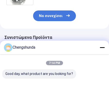
παραγωγή 10000 PCS
Να συνεχίσει
Συνιστώμενα Προϊόντα
Chengshunda
7:14 PM
Good day, what product are you looking for?
Αντλία MTU μοντέλο
Χάλυβα υλικό
Αντλία ντίζε
X59407300012
υψηλής ποιότητας
Μοντέλο
Αντλία ντίζελ
συσσωρευτής
X59507300011
καυσίμου με
βαλβίδων για αντλία
μηχανική κίνη
μηχανική κίνηση για
καυσίμου με
Καλύτερη τιμή
Καλύτερη τιμή
Καλύτερη 
κινητήρα
ουδέτερη
συσκευασία