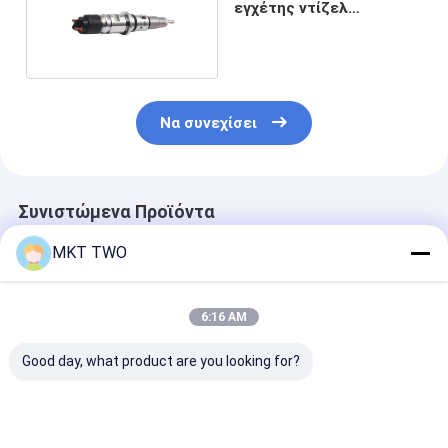
εγχέτης ντίζελ
0445120332
Να συνεχίσει
Συνιστώμενα Προϊόντα
MKT TWO
6:16 AM
Good day, what product are you looking for?
0445110463 Μπεκ
0445110679
0445110508
Common Rail Diesel
Συνήθως
Συνήθως
Αυτόματης
σιδηροδρομικές
σιδηροδρομικ