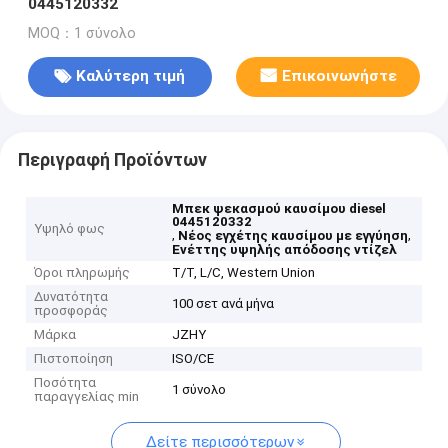
0445120332
MOQ：1 σύνολο
Καλύτερη τιμή
Επικοινωνήστε
Περιγραφή Προϊόντων
Μπεκ ψεκασμού καυσίμου diesel
0445120332
Υψηλό φως
,
,
Νέος εγχέτης καυσίμου με εγγύηση
Ενέττης υψηλής απόδοσης ντίζελ
Όροι πληρωμής
T/T, L/C, Western Union
Δυνατότητα
100 σετ ανά μήνα
προσφοράς
Μάρκα
JZHY
Πιστοποίηση
ISO/CE
Ποσότητα
1 σύνολο
παραγγελίας min
Δείτε περισσότερων