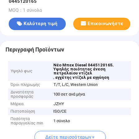
0445120165
MOQ：1 σύνολο
Καλύτερη τιμή
Επικοινωνήστε
Περιγραφή Προϊόντων
,
Νέο Μπεκ Diesel 0445120165
Υψηλής ποιότητας ένεση
Υψηλό φως
πετρελαίου ντίζελ
,
εγχέτης ντίζελ με εγγύηση
Όροι πληρωμής
T/T, L/C, Western Union
Δυνατότητα
100 σετ ανά μήνα
προσφοράς
Μάρκα
JZHY
Πιστοποίηση
ISO/CE
Ποσότητα
1 σύνολο
παραγγελίας min
Δείτε περισσότερων