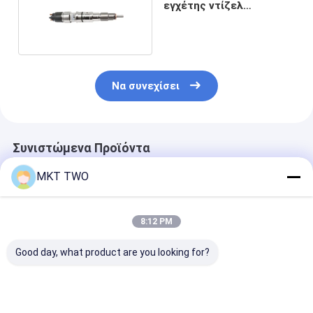
εγχέτης ντίζελ
0445120165
Να συνεχίσει
Συνιστώμενα Προϊόντα
MKT TWO
8:12 PM
Good day, what product are you looking for?
0445110463 Μπεκ
0445110679
0445110508
Common Rail Diesel
Συνήθως
Συνήθως
Αυτόματης
σιδηροδρομικές
σιδηροδρομικ