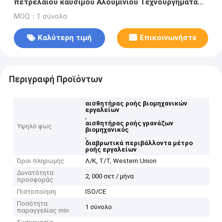
πετρελαίου καυσίμου Αλουμινίου Τεχνουργήματα
αισθητήρα ροής μονάδα εξόδου μπλε
MOQ：1 σύνολο
Καλύτερη τιμή
Επικοινωνήστε
Περιγραφή Προϊόντων
αισθητήρας ροής βιομηχανικών
εργαλείων
,
αισθητήρας ροής γρανάζων
Υψηλό φως
βιομηχανικός
,
διαβρωτικά περιβάλλοντα μέτρο
ροής εργαλείων
Όροι πληρωμής
Λ/Κ, Τ/Τ, Western Union
Δυνατότητα
2, 000 σετ / μήνα
προσφοράς
Πιστοποίηση
ISO/CE
Ποσότητα
1 σύνολο
παραγγελίας min