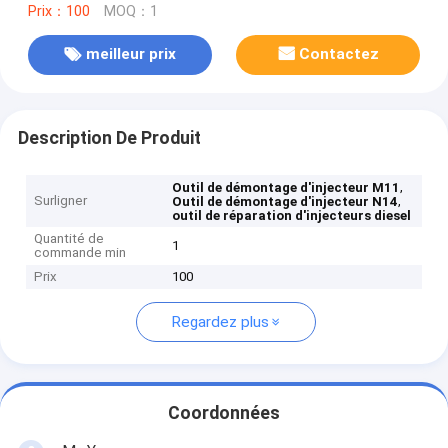
Prix：100
MOQ：1
meilleur prix
Contactez
Description De Produit
,
Outil de démontage d'injecteur M11
Surligner
,
Outil de démontage d'injecteur N14
outil de réparation d'injecteurs diesel
Quantité de
1
commande min
Prix
100
Regardez plus
Coordonnées