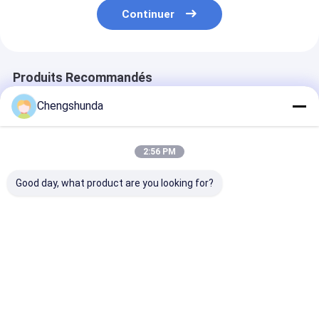
Continuer
Produits Recommandés
Chengshunda
2:56 PM
Good day, what product are you looking for?
Outil de réparation
Outil de réparation
Kit de réparat
de connecteur
de l'assemblage de la
d'injecteurs di
d'admission d'huile
pompe à buse de
Eui Eup
de buse de carburant
l'injecteur Cr intégré
de pince d'injecteur
40 PCS
Meilleur prix
Meilleur prix
Meilleur p
diesel common rail
universel
Aperçu
Au sujet de
Contactez-
Desktop