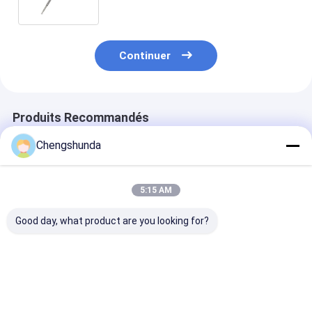
de production de 10000 PCS par an
Continuer
Produits Recommandés
Chengshunda
5:15 AM
Good day, what product are you looking for?
Pompe à carburant
Matériau d'acier
Pompes MTU m
diesel MTU modèle
Assemblage de
X5950730001
X59407300012 avec
plongeur de haute
Pompes à carb
entraînement
qualité pour pompe à
diesel avec
mécanique pour
carburant avec
entraînement
Meilleur prix
Meilleur prix
Meilleur p
moteur
emballage neutre
mécanique