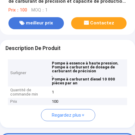
de carburant de précision et capacité de production
de 10000 PCS par an
Prix：100
MOQ：1
meilleur prix
Contactez
Description De Produit
,
Pompe à essence à haute pression
Pompe à carburant de dosage de
carburant de précision
Surligner
,
Pompe à carburant diesel 10 000
pièces par an
Quantité de
1
commande min
Prix
100
Regardez plus