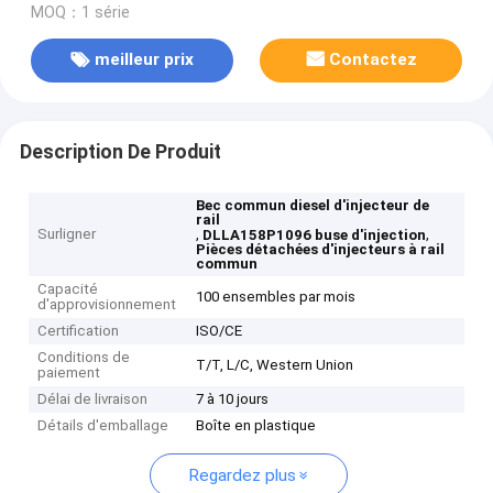
MOQ：1 série
meilleur prix
Contactez
Description De Produit
Bec commun diesel d'injecteur de
rail
Surligner
,
,
DLLA158P1096 buse d'injection
Pièces détachées d'injecteurs à rail
commun
Capacité
100 ensembles par mois
d'approvisionnement
Certification
ISO/CE
Conditions de
T/T, L/C, Western Union
paiement
Délai de livraison
7 à 10 jours
Détails d'emballage
Boîte en plastique
Regardez plus