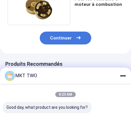
moteur à combustion
Continuer
Produits Recommandés
MKT TWO
8:23 AM
Good day, what product are you looking for?
Kit de réparation de
Parties détachées
Pièces détach
l'injecteur E1E3
pour le système
haute qualité
d'injection de noix
Noix étroite