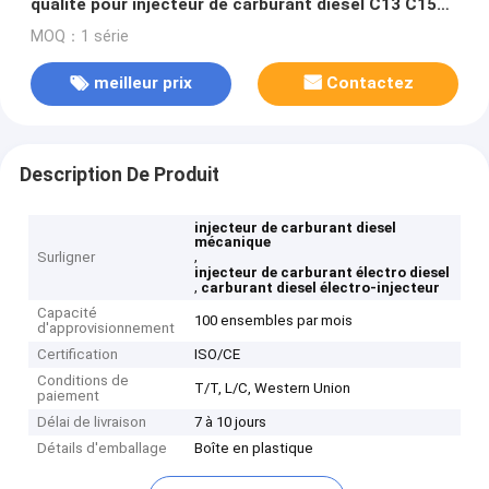
qualité pour injecteur de carburant diesel C13 C15
C18
MOQ：1 série
meilleur prix
Contactez
Description De Produit
injecteur de carburant diesel
mécanique
,
Surligner
injecteur de carburant électro diesel
,
carburant diesel électro-injecteur
Capacité
100 ensembles par mois
d'approvisionnement
Certification
ISO/CE
Conditions de
T/T, L/C, Western Union
paiement
Délai de livraison
7 à 10 jours
Détails d'emballage
Boîte en plastique