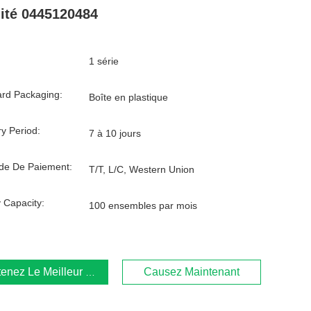
ité 0445120484
1 série
rd Packaging:
Boîte en plastique
ry Period:
7 à 10 jours
de De Paiement:
T/T, L/C, Western Union
 Capacity:
100 ensembles par mois
enez Le Meilleur Prix
Causez Maintenant