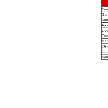
Nom
Gar
Nom
Appl
Lieu
Fon
Maté
Util
Le 
Nom