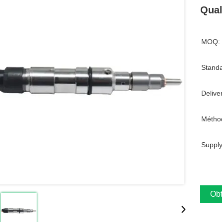
Qual
MOQ:
Standa
Delive
Métho
Supply
Obt