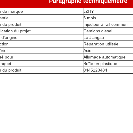
Paragraphe technique
métre
 de marque
JZHY
antie
6 mois
 du produit
Injecteur à rail commun
ication du projet
Camions diesel
 d'origine
Le Jiangsu
ction
Réparation utilisée
riel
Acier
isé pour
Allumage automatique
paquet
Boîte en plastique
 du produit
0445120484