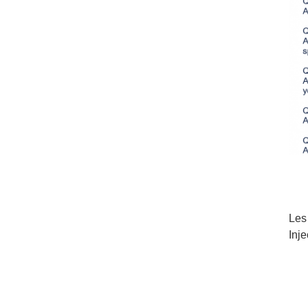
Les
Inj