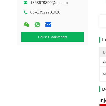
1853679390@qq.com
86--13522781028
Causez Maintenant
L
Li
Ce
M
D
In