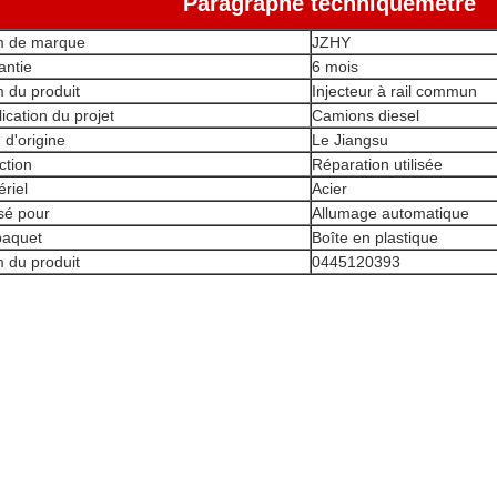
Paragraphe technique
métre
 de marque
JZHY
antie
6 mois
 du produit
Injecteur à rail commun
ication du projet
Camions diesel
 d'origine
Le Jiangsu
ction
Réparation utilisée
riel
Acier
isé pour
Allumage automatique
paquet
Boîte en plastique
 du produit
0445120393