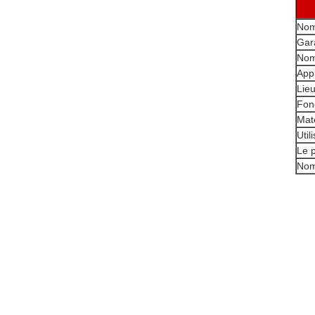
Nom
Gar
Nom
Appl
Lieu
Fon
Maté
Util
Le 
Nom