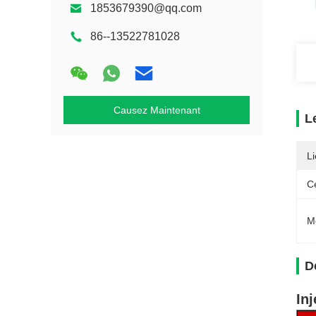
1853679390@qq.com
86--13522781028
Causez Maintenant
L
Li
Ce
M
D
In