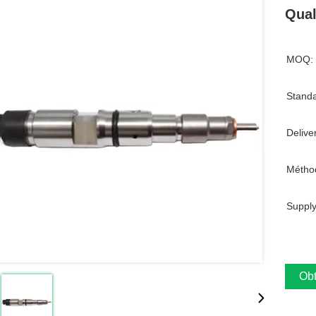
Qual
MOQ:
Standa
Delive
Métho
Supply
Obt