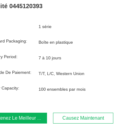
ité 0445120393
1 série
rd Packaging:
Boîte en plastique
ry Period:
7 à 10 jours
de De Paiement:
T/T, L/C, Western Union
 Capacity:
100 ensembles par mois
enez Le Meilleur Prix
Causez Maintenant