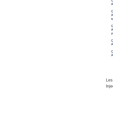
Les
Inj