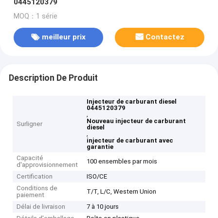
0445120379
MOQ：1 série
meilleur prix
Contactez
Description De Produit
Injecteur de carburant diesel
0445120379
,
Nouveau injecteur de carburant
Surligner
diesel
,
injecteur de carburant avec
garantie
Capacité
100 ensembles par mois
d'approvisionnement
Certification
ISO/CE
Conditions de
T/T, L/C, Western Union
paiement
Délai de livraison
7 à 10 jours