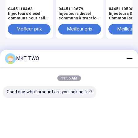
0445110463
0445110679
0445110508
Injecteurs diesel
Injecteurs diesel
Injecteurs Dies
communs pour rail
communs à traction
Common Rail
d'allumage
automatique
Allumage
automatique
Automatique
Meilleur prix
Meilleur prix
Meilleur p
Aperçu
Au sujet de
Contactez-
Desktop
nous
nous
Site
MKT TWO
Plan du
Politique en matière de protection de
site
la vie privée
Qualité
Banc d'essai à rampe commune
Usine De Chine.Copyright
11:56 AM
© 2026 Wuxi jia Miao Technology Co.ltd. All Rights Reserved.
Good day, what product are you looking for?
Fil d'acier à faible teneur en carbone
Produits
vidéo