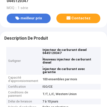
0445120347
MOQ：1 série
meilleur prix
Contactez
Description De Produit
Injecteur de carburant diesel
0445120347
,
Nouveau injecteur de carburant
Surligner
diesel
,
injecteur de carburant avec
garantie
Capacité
100 ensembles par mois
d'approvisionnement
Certification
ISO/CE
Conditions de
T/T, L/C, Western Union
paiement
Délai de livraison
7 à 10 jours