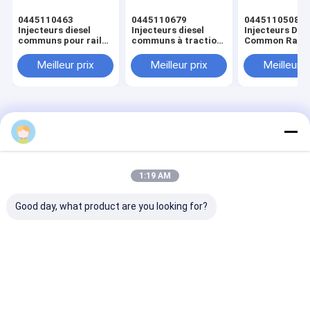
0445110463
0445110679
0445110508
Injecteurs diesel
Injecteurs diesel
Injecteurs Dies
communs pour rail
communs à traction
Common Rail
d'allumage
automatique
Allumage
automatique
Automatique
Meilleur prix
Meilleur prix
Meilleur p
Aperçu
Au sujet de
Contactez-
Desktop
nous
nous
Site
Plan du
Politique en matière de protection de
site
la vie privée
Qualité
Banc d'essai à rampe commune
Usine De Chine.Copyright
1:19 AM
© 2026 Wuxi jia Miao Technology Co.ltd. All Rights Reserved.
Good day, what product are you looking for?
Fil d'acier à faible teneur en carbone
Produits
vidéo