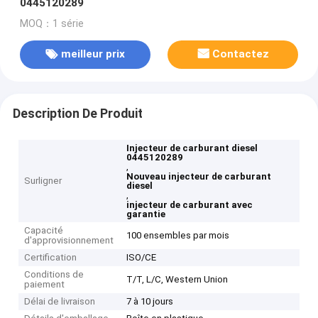
0445120289
MOQ：1 série
meilleur prix
Contactez
Description De Produit
Injecteur de carburant diesel
0445120289
,
Nouveau injecteur de carburant
Surligner
diesel
,
injecteur de carburant avec
garantie
Capacité
100 ensembles par mois
d'approvisionnement
Certification
ISO/CE
Conditions de
T/T, L/C, Western Union
paiement
Délai de livraison
7 à 10 jours