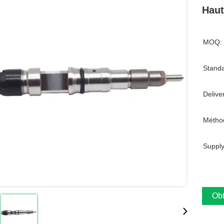
Haut
MOQ:
Standa
Delive
Métho
Supply
Obt