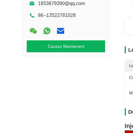
1853679390@qq.com
86--13522781028
Causez Maintenant
L
Li
Ce
M
D
In