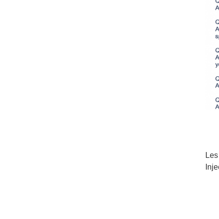
Les
Inj