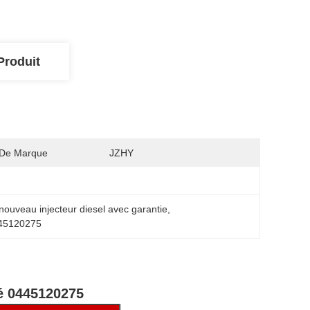
Produit
De Marque
JZHY
nouveau injecteur diesel avec garantie
, 
445120275
té 0445120275