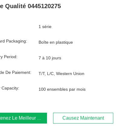
e Qualité 0445120275
1 série
rd Packaging:
Boîte en plastique
ry Period:
7 à 10 jours
de De Paiement:
T/T, L/C, Western Union
 Capacity:
100 ensembles par mois
enez Le Meilleur Prix
Causez Maintenant