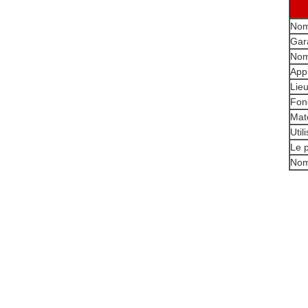
Nom
Gar
Nom
Appl
Lieu
Fon
Maté
Util
Le 
Nom