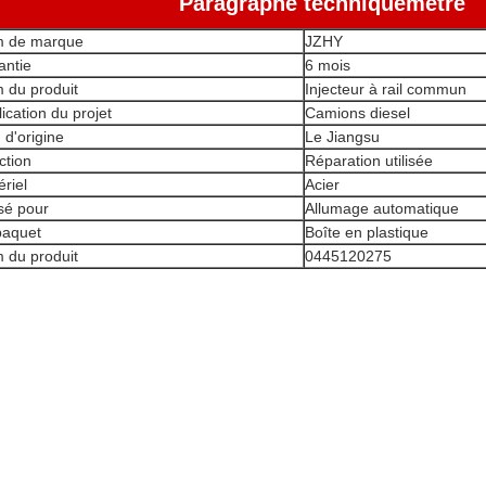
Paragraphe technique
métre
 de marque
JZHY
antie
6 mois
 du produit
Injecteur à rail commun
ication du projet
Camions diesel
 d'origine
Le Jiangsu
ction
Réparation utilisée
riel
Acier
isé pour
Allumage automatique
paquet
Boîte en plastique
 du produit
0445120275