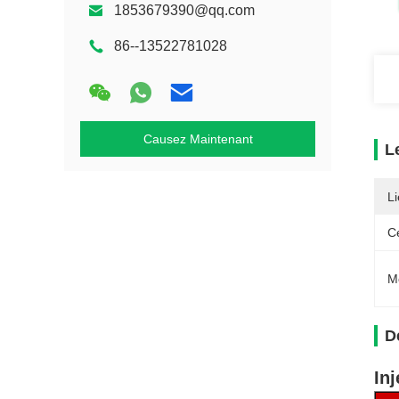
1853679390@qq.com
86--13522781028
Causez Maintenant
L
Li
Ce
M
D
In