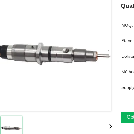
Qual
MOQ:
Standa
Delive
Métho
Supply
Obt