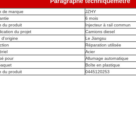
Paragraphe technique
métre
 de marque
JZHY
antie
6 mois
 du produit
Injecteur à rail commun
ication du projet
Camions diesel
 d'origine
Le Jiangsu
ction
Réparation utilisée
riel
Acier
isé pour
Allumage automatique
paquet
Boîte en plastique
 du produit
0445120253