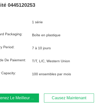
ité 0445120253
1 série
rd Packaging:
Boîte en plastique
ry Period:
7 à 10 jours
de De Paiement:
T/T, L/C, Western Union
 Capacity:
100 ensembles par mois
enez Le Meilleur Prix
Causez Maintenant