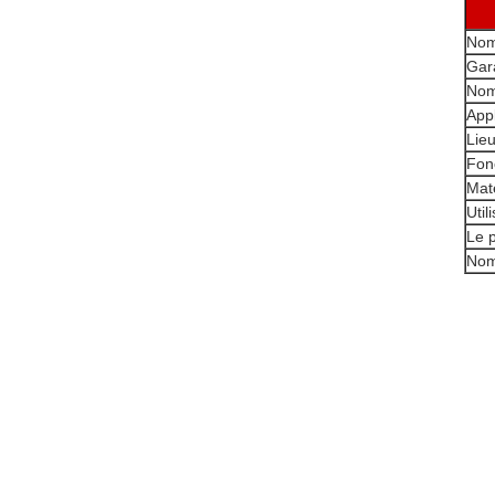
Nom
Gar
Nom
Appl
Lieu
Fon
Maté
Util
Le 
Nom