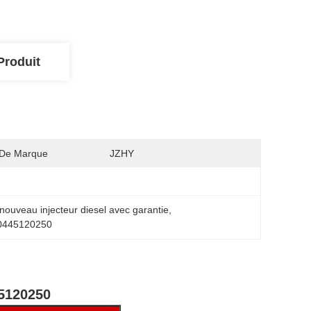
Produit
De Marque
JZHY
nouveau injecteur diesel avec garantie
, 
t 0445120250
45120250