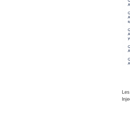
Les
Inj