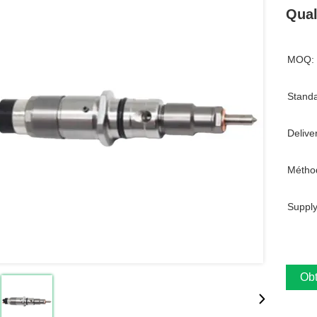
Qual
MOQ:
Standa
Delive
Métho
Supply
Obt