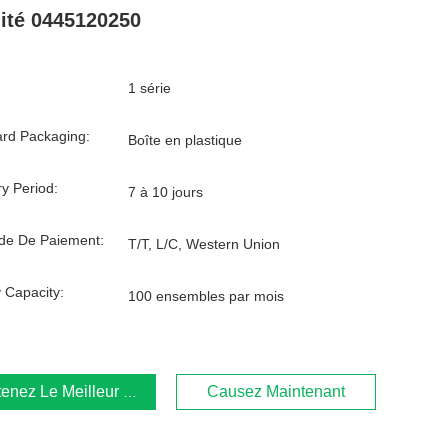
ité 0445120250
1 série
rd Packaging:
Boîte en plastique
ry Period:
7 à 10 jours
de De Paiement:
T/T, L/C, Western Union
 Capacity:
100 ensembles par mois
enez Le Meilleur Prix
Causez Maintenant