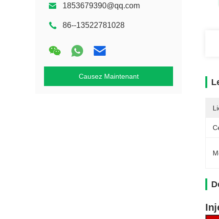
1853679390@qq.com
86--13522781028
Causez Maintenant
L
Li
Ce
M
D
In