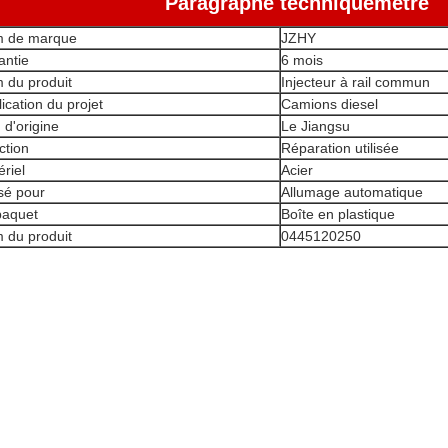
Paragraphe technique
métre
 de marque
JZHY
antie
6 mois
 du produit
Injecteur à rail commun
ication du projet
Camions diesel
 d'origine
Le Jiangsu
ction
Réparation utilisée
riel
Acier
isé pour
Allumage automatique
paquet
Boîte en plastique
 du produit
0445120250