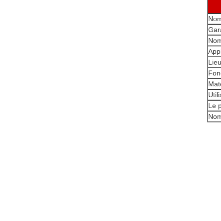
Nom
Gar
Nom
Appl
Lieu
Fon
Maté
Util
Le 
Nom