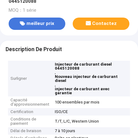
0445120088
MOQ：1 série
meilleur prix
Contactez
Description De Produit
Injecteur de carburant diesel
0445120088
,
Nouveau injecteur de carburant
Surligner
diesel
,
injecteur de carburant avec
garantie
Capacité
100 ensembles par mois
d'approvisionnement
Certification
ISO/CE
Conditions de
T/T, L/C, Western Union
paiement
Délai de livraison
7 à 10 jours