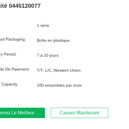
ité 0445120077
1 série
rd Packaging:
Boîte en plastique
ry Period:
7 à 10 jours
de De Paiement:
T/T, L/C, Western Union
 Capacity:
100 ensembles par mois
enez Le Meilleur Prix
Causez Maintenant