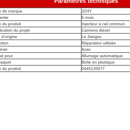
Paramètres techniques
 de marque
JZHY
antie
6 mois
 du produit
Injecteur à rail commun
ication du projet
Camions diesel
 d'origine
Le Jiangsu
ction
Réparation utilisée
riel
Acier
isé pour
Allumage automatique
paquet
Boîte en plastique
 du produit
0445120077