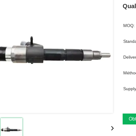
Qual
MOQ:
Standa
Delive
Métho
Supply
Obt