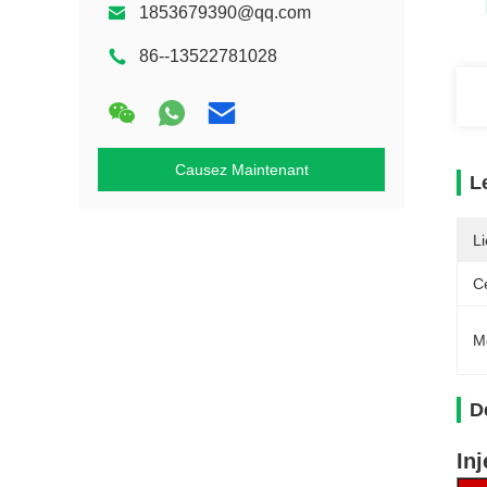
1853679390@qq.com
86--13522781028
Causez Maintenant
L
Li
Ce
M
D
In