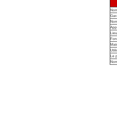
Nom
Gar
Nom
Appl
Lieu
Fon
Maté
Util
Le 
Nom