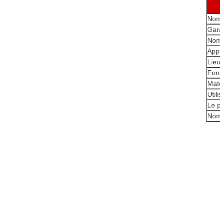
Nom
Gar
Nom
Appl
Lieu
Fon
Maté
Util
Le 
Nom