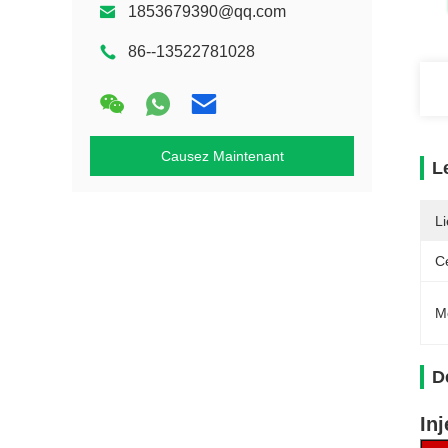
1853679390@qq.com
86--13522781028
Causez Maintenant
L
Li
Ce
M
D
In