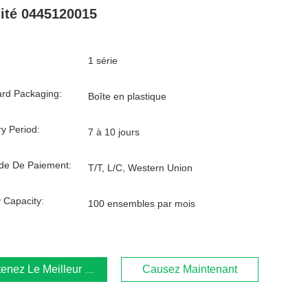
ité 0445120015
1 série
rd Packaging:
Boîte en plastique
ry Period:
7 à 10 jours
de De Paiement:
T/T, L/C, Western Union
 Capacity:
100 ensembles par mois
enez Le Meilleur Prix
Causez Maintenant