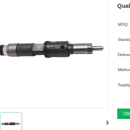
Qual
MOQ:
Standa
Delive
Métho
Supply
Obt