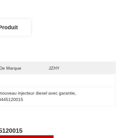
Produit
De Marque
JZHY
nouveau injecteur diesel avec garantie
, 
t 0445120015
45120015