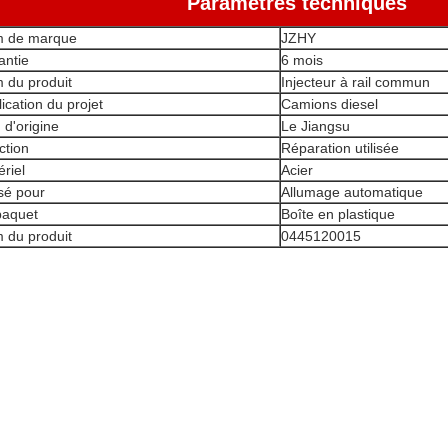
Paramètres techniques
 de marque
JZHY
antie
6 mois
 du produit
Injecteur à rail commun
ication du projet
Camions diesel
 d'origine
Le Jiangsu
ction
Réparation utilisée
riel
Acier
isé pour
Allumage automatique
paquet
Boîte en plastique
 du produit
0445120015