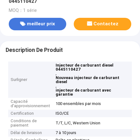
0445110427
MOQ：1 série
meilleur prix
Contactez
Description De Produit
Injecteur de carburant diesel
0445110427
,
Nouveau injecteur de carburant
Surligner
diesel
,
injecteur de carburant avec
garantie
Capacité
100 ensembles par mois
d'approvisionnement
Certification
ISO/CE
Conditions de
T/T, L/C, Western Union
paiement
Délai de livraison
7 à 10 jours