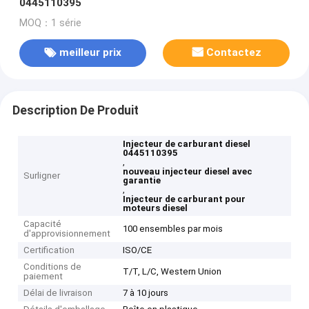
0445110395
MOQ：1 série
meilleur prix
Contactez
Description De Produit
Injecteur de carburant diesel
0445110395
,
nouveau injecteur diesel avec
Surligner
garantie
,
Injecteur de carburant pour
moteurs diesel
Capacité
100 ensembles par mois
d'approvisionnement
Certification
ISO/CE
Conditions de
T/T, L/C, Western Union
paiement
Délai de livraison
7 à 10 jours