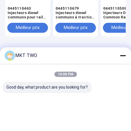
0445110463
0445110679
0445110508
Injecteurs diesel
Injecteurs diesel
Injecteurs Dies
communs pour rail
communs à traction
Common Rail
d'allumage
automatique
Allumage
automatique
Automatique
Meilleur prix
Meilleur prix
Meilleur p
Aperçu
Au sujet de
Contactez-
Desktop
nous
nous
Site
MKT TWO
Plan du
Politique en matière de protection de
site
la vie privée
Qualité
Banc d'essai à rampe commune
Usine De Chine.Copyright
10:00 PM
© 2026 Wuxi jia Miao Technology Co.ltd. All Rights Reserved.
Good day, what product are you looking for?
Fil d'acier à faible teneur en carbone
Produits
vidéo