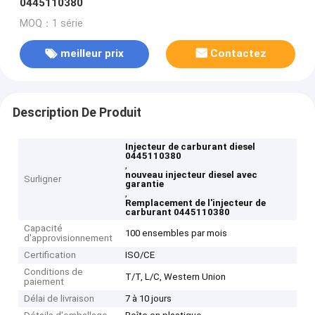
0445110380
MOQ：1 série
meilleur prix
Contactez
Description De Produit
Injecteur de carburant diesel
0445110380
,
nouveau injecteur diesel avec
Surligner
garantie
,
Remplacement de l'injecteur de
carburant 0445110380
Capacité
100 ensembles par mois
d'approvisionnement
Certification
ISO/CE
Conditions de
T/T, L/C, Western Union
paiement
Délai de livraison
7 à 10 jours