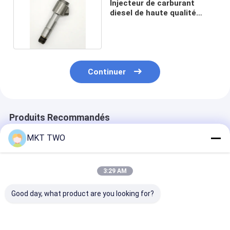
Injecteur de carburant
diesel de haute qualité
modèle 0445110293
Continuer
Produits Recommandés
MKT TWO
3:29 AM
Good day, what product are you looking for?
0445110463
0445110679
0445110508
Injecteurs diesel
Injecteurs diesel
Injecteurs Dies