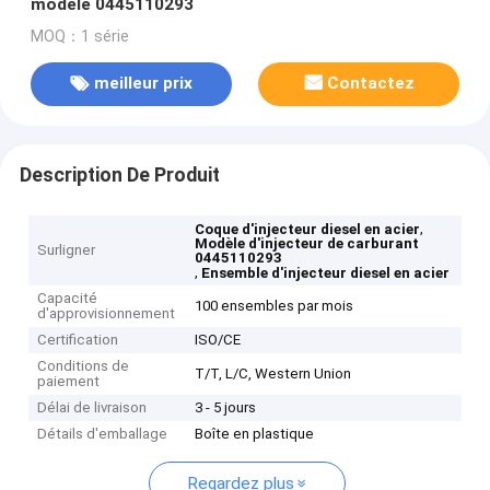
modèle 0445110293
MOQ：1 série
meilleur prix
Contactez
Description De Produit
,
Coque d'injecteur diesel en acier
Modèle d'injecteur de carburant
Surligner
0445110293
,
Ensemble d'injecteur diesel en acier
Capacité
100 ensembles par mois
d'approvisionnement
Certification
ISO/CE
Conditions de
T/T, L/C, Western Union
paiement
Délai de livraison
3 - 5 jours
Détails d'emballage
Boîte en plastique
Regardez plus