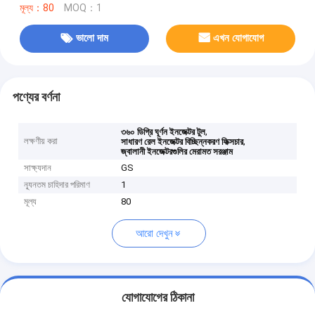
মূল্য：80
MOQ：1
ভালো দাম
এখন যোগাযোগ
পণ্যের বর্ণনা
,
৩৬০ ডিগ্রি ঘূর্ণন ইনজেক্টর টুল
লক্ষণীয় করা
,
সাধারণ রেল ইনজেক্টর বিচ্ছিন্নকরণ ফিক্সচার
জ্বালানী ইনজেক্টরগুলির মেরামত সরঞ্জাম
সাক্ষ্যদান
GS
ন্যূনতম চাহিদার পরিমাণ
1
মূল্য
80
আরো দেখুন
যোগাযোগের ঠিকানা