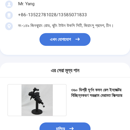
Mr. Yang
+86-13522781028/13585071833
নং-১৪৯ জিনঝুয়াং রোড, ঝুটং টাউন উকসি সিটি, জিয়াংসু প্রদেশ, চীন।
এখন যোগাযোগ
এর সেরা মূল্য পান
৩৬০ ডিগ্রী ঘূর্ণন কমন রেল ইনজেক্টর
বিচ্ছিন্নকরণ সরঞ্জাম মেরামত ফিক্সচার
চালিয়ে