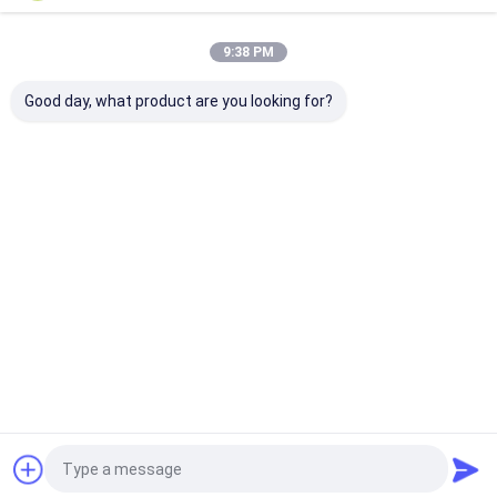
সাইটম্যাপ
গোপনীয়তা নীতি
গুণ
কমন রেল টেস্ট বেঞ্চ
চীন কারখানা.Copyright © 2026 Wuxi jia Miao
9:38 PM
Technology Co.ltd. All Rights Reserved.
Good day, what product are you looking for?
বাড়ি
পণ্য
ভিডিও