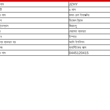
ড নাম
JZHY
্টি
৬ মাস
র নাম
কমন রেল ইনজেক্টর
োগ
ডিজেল ট্রাক
্তিস্থল
জিয়াংসু
ন
মেরামত ব্যবহৃত
ান
ইস্পাত
্য ব্যবহৃত হয়
অটো ইগনিশন
েজ
প্লাস্টিকের বাক্স
র নাম
0445120415