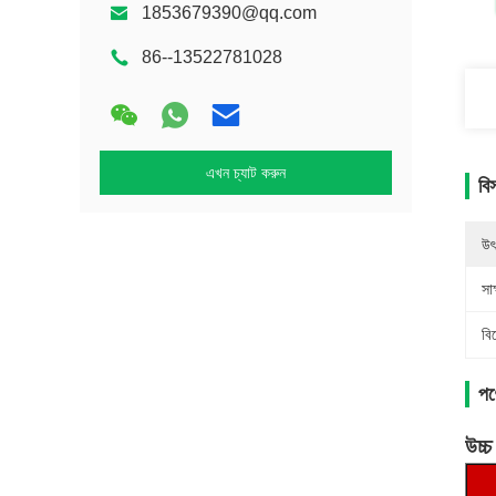
1853679390@qq.com
86--13522781028
এখন চ্যাট করুন
বি
উৎ
সাক
বি
পণ্
উচ্