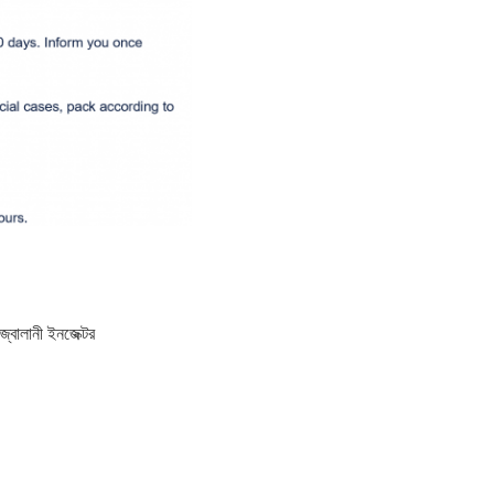
 জ্বালানী ইনজেক্টর