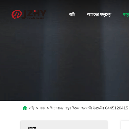
বাড়ি
আমাদের সম্বন্ধে
পণ্য
বাড়ি
>
পণ্য
>
উচ্চ মানের নতুন ডিজেল জ্বালানী ইনজেক্টর 0445120415
পণ্য