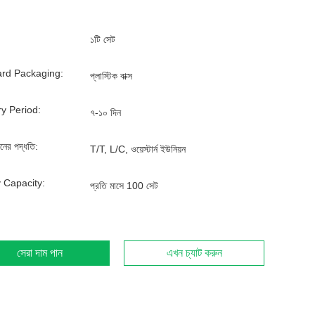
১টি সেট
rd Packaging:
প্লাস্টিক বাক্স
ry Period:
৭-১০ দিন
ানের পদ্ধতি:
T/T, L/C, ওয়েস্টার্ন ইউনিয়ন
 Capacity:
প্রতি মাসে 100 সেট
সেরা দাম পান
এখন চ্যাট করুন