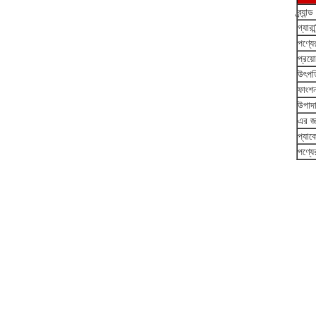
ব্র্যান্
গ্যারান
পণ্যে
প্রয়
উৎপত
ফাংশ
উপাদ
এর জন
প্যাক
পণ্যে