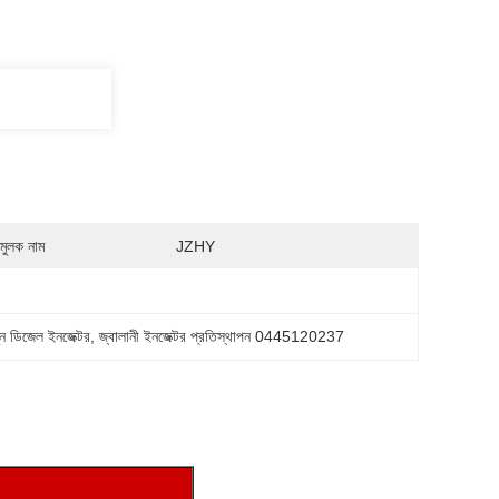
মুলক নাম
JZHY
তুন ডিজেল ইনজেক্টর
, 
জ্বালানী ইনজেক্টর প্রতিস্থাপন 0445120237