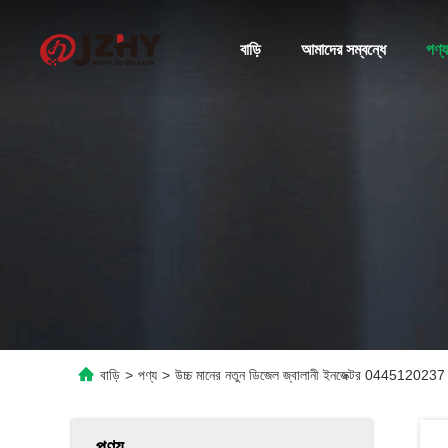
বাড়ি
আমাদের সম্বন্ধে
পণ্য
বাড়ি
>
পণ্য
>
উচ্চ মানের নতুন ডিজেল জ্বালানী ইনজেক্টর 0445120237
পণ্য