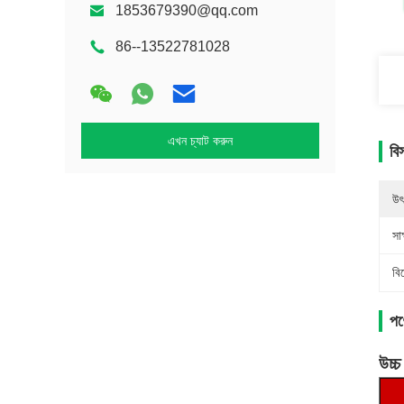
1853679390@qq.com
86--13522781028
এখন চ্যাট করুন
বি
উৎ
সাক
বি
পণ্
উচ্