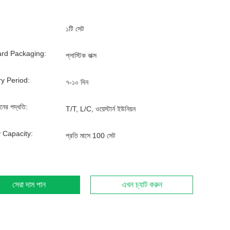
১টি সেট
rd Packaging:
প্লাস্টিক বাক্স
ry Period:
৭-১০ দিন
ানের পদ্ধতি:
T/T, L/C, ওয়েস্টার্ন ইউনিয়ন
 Capacity:
প্রতি মাসে 100 সেট
সেরা দাম পান
এখন চ্যাট করুন