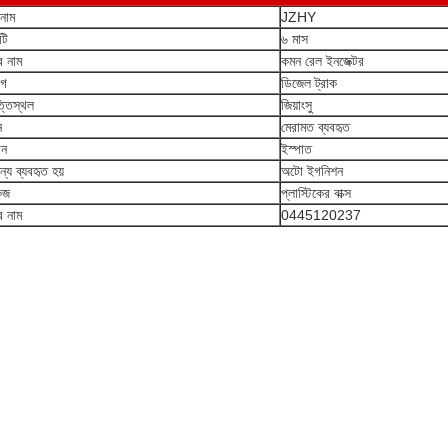
ড নাম
JZHY
্টি
৬ মাস
র নাম
কমন রেল ইনজেক্টর
োগ
ডিজেল ট্রাক
্তিস্থল
জিয়াংসু
ন
মেরামত ব্যবহৃত
ান
ইস্পাত
্য ব্যবহৃত হয়
অটো ইগনিশন
েজ
প্লাস্টিকের বাক্স
র নাম
0445120237