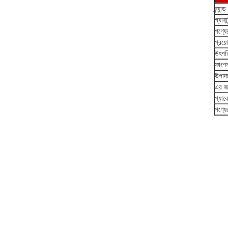
ব্র্যান্
গ্যারান
পণ্যে
প্রয়
উৎপত
ফাংশ
উপাদ
এর জন
প্যাক
পণ্যে