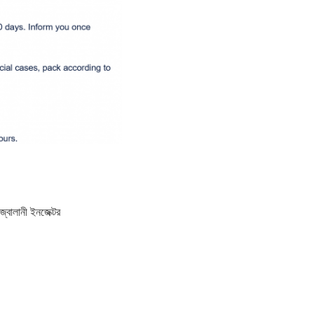
 জ্বালানী ইনজেক্টর